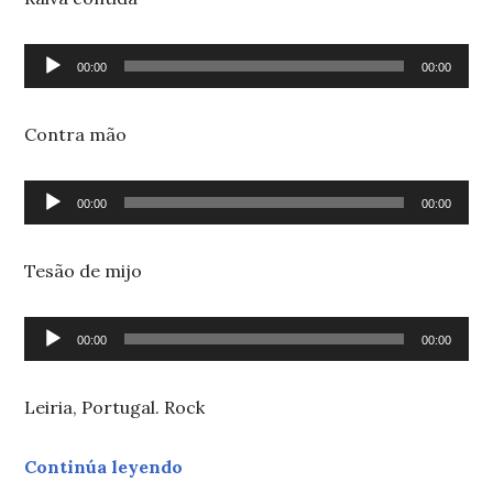
Reproductor
00:00
00:00
de
audio
Contra mão
Reproductor
00:00
00:00
de
audio
Tesão de mijo
Reproductor
00:00
00:00
de
audio
Leiria, Portugal. Rock
«277 Esquerda»
Continúa leyendo