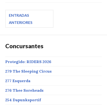
Navegación
ENTRADAS
ANTERIORES
de
entradas
Concursantes
Protegido: RIDERS 2026
279 The Sleeping Circus
277 Esquerda
276 Thee Soreheads
254 Dapunksportif